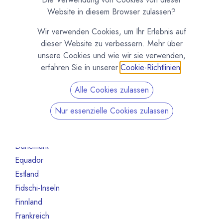
Argentinien
3
Website in diesem Browser zulassen?
Australien
6
Wir verwenden Cookies, um Ihr Erlebnis auf
Bahrain
1
dieser Website zu verbessern. Mehr über
Belgien
55
unsere Cookies und wie wir sie verwenden,
Brasilien
13
erfahren Sie in unserer
Cookie-Richtlinien
.
Bulgarien
1
Alle Cookies zulassen
Chile
1
China
1
Nur essenzielle Cookies zulassen
Costa Rica
2
Deutschland
245
Dänemark
9
Equador
7
Estland
1
Fidschi-Inseln
1
Finnland
6
Frankreich
79