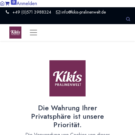
0
Anmelden
+49 (0)571 3988324
info@kikis-pralinenwelt.de
Suche nach lokalem Anbieter?
Einen Vertriebspartner kontaktieren
Nach Level filtern
Alle Kategorien
3
Hersteller Schokolade
2
Die Wahrung Ihrer
Händler Schokolade
1
Privatsphäre ist unsere
Nach Land filtern
Priorität.
Alle Länder
911
Die Verwendung von Cookies von dieser