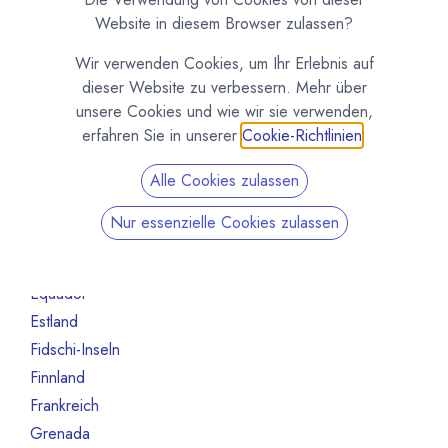
Australien
6
Website in diesem Browser zulassen?
Bahrain
1
Wir verwenden Cookies, um Ihr Erlebnis auf
Belgien
55
dieser Website zu verbessern. Mehr über
Brasilien
13
unsere Cookies und wie wir sie verwenden,
Bulgarien
1
erfahren Sie in unserer
Cookie-Richtlinien
.
Chile
1
Alle Cookies zulassen
China
1
Costa Rica
2
Nur essenzielle Cookies zulassen
Deutschland
245
Dänemark
9
Equador
7
Estland
1
Fidschi-Inseln
1
Finnland
6
Frankreich
79
Grenada
1