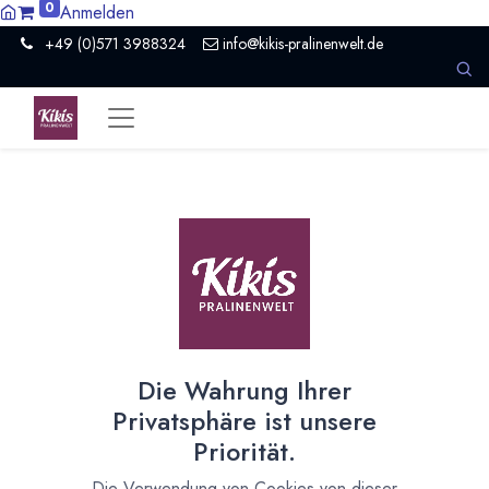
0
Anmelden
+49 (0)571 3988324
info@kikis-pralinenwelt.de
Suche nach lokalem Anbieter?
Einen Vertriebspartner kontaktieren
Nach Level filtern
Alle Kategorien
3
Hersteller Schokolade
3
Die Wahrung Ihrer
Nach Land filtern
Privatsphäre ist unsere
Alle Länder
911
Priorität.
Argentinien
3
Die Verwendung von Cookies von dieser