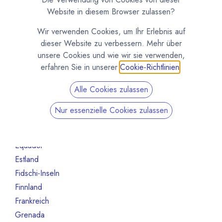
Australien
6
Website in diesem Browser zulassen?
Bahrain
1
Wir verwenden Cookies, um Ihr Erlebnis auf
Belgien
55
dieser Website zu verbessern. Mehr über
Brasilien
13
unsere Cookies und wie wir sie verwenden,
Bulgarien
1
erfahren Sie in unserer
Cookie-Richtlinien
.
Chile
1
Alle Cookies zulassen
China
1
Costa Rica
2
Nur essenzielle Cookies zulassen
Deutschland
245
Dänemark
9
Equador
7
Estland
1
Fidschi-Inseln
1
Finnland
6
Frankreich
79
Grenada
1