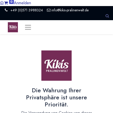
0
Anmelden
+49 (0)571 3988324
info@kikis-pralinenwelt.de
Suche nach lokalem Anbieter?
Einen Vertriebspartner kontaktieren
Nach Level filtern
Alle Kategorien
4
Hersteller Schokolade
4
Die Wahrung Ihrer
Nach Land filtern
Privatsphäre ist unsere
Alle Länder
911
Priorität.
Argentinien
3
Die Verwendung von Cookies von dieser