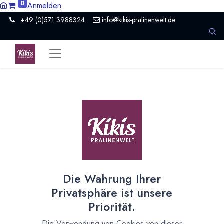
0
Anmelden
+49 (0)571 3988324
info@kikis-pralinenwelt.de
Suche nach lokalem Anbieter?
Einen Vertriebspartner kontaktieren
Nach Level filtern
Alle Kategorien
1386
Hersteller Schokolade
911
Die Wahrung Ihrer
Händler Schokolade
94
Privatsphäre ist unsere
Schule
10
Priorität.
Museum / Erlebniswelt
21
Presse / Medien
10
Die Verwendung von Cookies von dieser