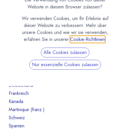
Organisation
70
Website in diesem Browser zulassen?
Schokoladeformen
14
Wir verwenden Cookies, um Ihr Erlebnis auf
Maschinen und Ausrüstung
47
dieser Website zu verbessern. Mehr über
Roh- und Halbfabrikate
66
unsere Cookies und wie wir sie verwenden,
Andere
13
erfahren Sie in unserer
Cookie-Richtlinien
.
Nicht mehr aktiv
130
Alle Cookies zulassen
Nach Land filtern
Nur essenzielle Cookies zulassen
Alle Länder
21
Belgien
4
Deutschland
5
Frankreich
1
Kanada
2
Martinique (franz.)
1
Schweiz
2
Spanien
2