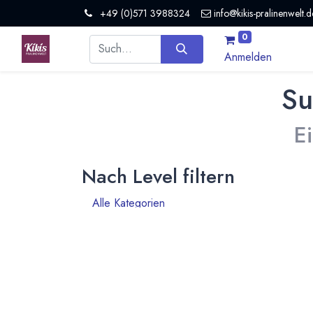
+49 (0)571 3988324
info@kikis-pralinenwelt.d
0
Anmelden
Su
E
Nach Level filtern
Alle Kategorien
10
Hersteller Schokolade
6
Organisation
1
Roh- und Halbfabrikate
1
Nicht mehr aktiv
2