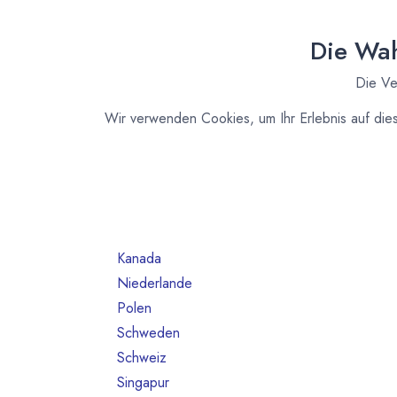
Nach Land filtern
Alle Länder
130
Die Wah
Australien
2
Die Ve
Belgien
2
Brasilien
2
Wir verwenden Cookies, um Ihr Erlebnis auf die
Deutschland
61
Dänemark
2
Elfeinbeinküste
1
Frankreich
9
Italien
1
Kanada
1
Niederlande
2
Polen
2
Schweden
1
Schweiz
16
Singapur
1