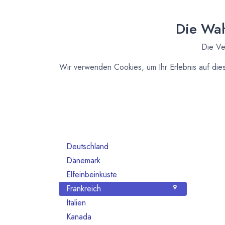
Organisation
8
Maschinen und Ausrüstung
1
Die Wah
Roh- und Halbfabrikate
1
Die Ve
Nicht mehr aktiv
9
Nach Land filtern
Wir verwenden Cookies, um Ihr Erlebnis auf die
Alle Länder
130
Australien
2
Belgien
2
Brasilien
2
Deutschland
61
Dänemark
2
Elfeinbeinküste
1
Frankreich
9
Italien
1
Kanada
1