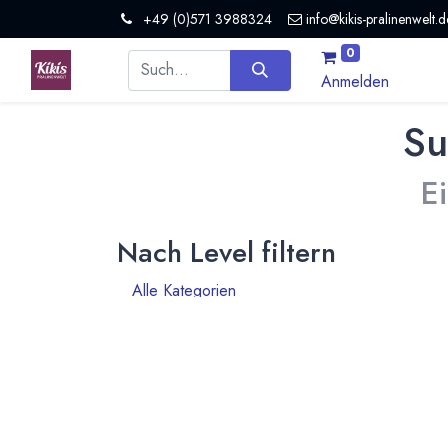
+49 (0)571 3988324
info@kikis-pralinenwelt.d
0
Anmelden
Su
E
Nach Level filtern
Alle Kategorien
106
Hersteller Schokolade
79
Händler Schokolade
1
Schule
4
Museum / Erlebniswelt
1
Presse / Medien
2