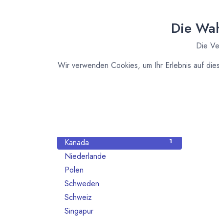
Nach Land filtern
Alle Länder
130
Die Wah
Australien
2
Die Ve
Belgien
2
Brasilien
2
Wir verwenden Cookies, um Ihr Erlebnis auf die
Deutschland
61
Dänemark
2
Elfeinbeinküste
1
Frankreich
9
Italien
1
Kanada
1
Niederlande
2
Polen
2
Schweden
1
Schweiz
16
Singapur
1