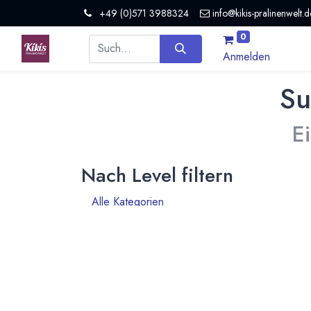
+49 (0)571 3988324
info@kikis-pralinenwelt.d
0
Anmelden
Su
E
Nach Level filtern
Alle Kategorien
21
Hersteller Schokolade
17
Museum / Erlebniswelt
2
Organisation
1
Nicht mehr aktiv
1