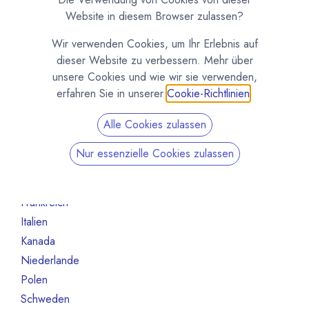
Nicht mehr aktiv
3
Website in diesem Browser zulassen?
Nach Land filtern
Wir verwenden Cookies, um Ihr Erlebnis auf
dieser Website zu verbessern. Mehr über
Alle Länder
130
unsere Cookies und wie wir sie verwenden,
Australien
2
erfahren Sie in unserer
Cookie-Richtlinien
.
Belgien
2
Alle Cookies zulassen
Brasilien
2
Deutschland
61
Nur essenzielle Cookies zulassen
Dänemark
2
Elfeinbeinküste
1
Frankreich
9
Italien
1
Kanada
1
Niederlande
2
Polen
2
Schweden
1