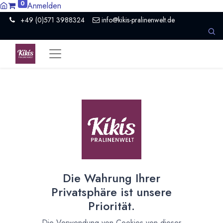
0
Anmelden
+49 (0)571 3988324
info@kikis-pralinenwelt.de
Suche nach lokalem Anbieter?
Einen Vertriebspartner kontaktieren
Nach Level filtern
Alle Kategorien
59
Hersteller Schokolade
43
Die Wahrung Ihrer
Händler Schokolade
8
Privatsphäre ist unsere
Museum / Erlebniswelt
1
Priorität.
Organisation
2
Roh- und Halbfabrikate
2
Die Verwendung von Cookies von dieser