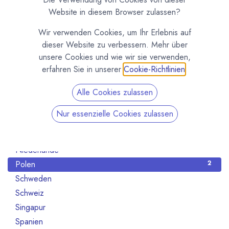
Alle Länder
130
Website in diesem Browser zulassen?
Australien
2
Wir verwenden Cookies, um Ihr Erlebnis auf
Belgien
2
dieser Website zu verbessern. Mehr über
Brasilien
2
unsere Cookies und wie wir sie verwenden,
Deutschland
61
erfahren Sie in unserer
Cookie-Richtlinien
.
Dänemark
2
Alle Cookies zulassen
Elfeinbeinküste
1
Frankreich
9
Nur essenzielle Cookies zulassen
Italien
1
Kanada
1
Niederlande
2
Polen
2
Schweden
1
Schweiz
16
Singapur
1
Spanien
1