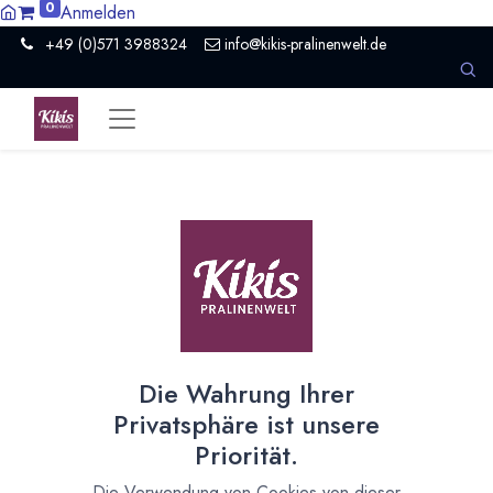
0
Anmelden
+49 (0)571 3988324
info@kikis-pralinenwelt.de
Suche nach lokalem Anbieter?
Einen Vertriebspartner kontaktieren
Nach Level filtern
Alle Kategorien
14
Hersteller Schokolade
11
Die Wahrung Ihrer
Organisation
1
Privatsphäre ist unsere
Nicht mehr aktiv
2
Priorität.
Nach Land filtern
Die Verwendung von Cookies von dieser