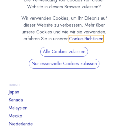
Australien
1
Website in diesem Browser zulassen?
Belgien
7
Wir verwenden Cookies, um Ihr Erlebnis auf
Brasilien
2
dieser Website zu verbessern. Mehr über
China
1
unsere Cookies und wie wir sie verwenden,
Deutschland
12
erfahren Sie in unserer
Cookie-Richtlinien
.
Elfeinbeinküste
2
Alle Cookies zulassen
Finnland
1
Frankreich
8
Nur essenzielle Cookies zulassen
Ghana
3
Indonesien
1
Italien
4
Japan
1
Kanada
1
Malaysien
2
Mexiko
1
Niederlande
1