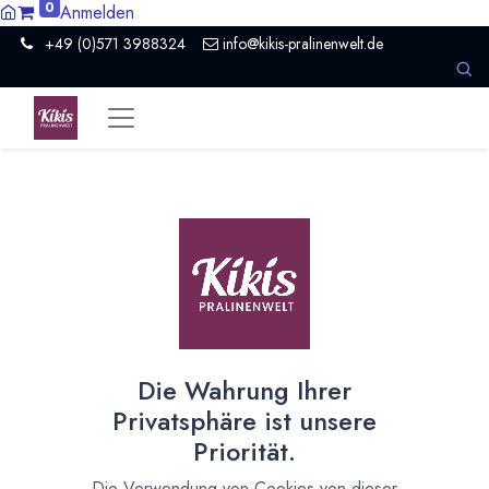
0
Anmelden
+49 (0)571 3988324
info@kikis-pralinenwelt.de
Suche nach lokalem Anbieter?
Einen Vertriebspartner kontaktieren
Nach Level filtern
Alle Kategorien
7
Hersteller Schokolade
6
Die Wahrung Ihrer
Organisation
1
Privatsphäre ist unsere
Nach Land filtern
Priorität.
Alle Länder
70
Die Verwendung von Cookies von dieser