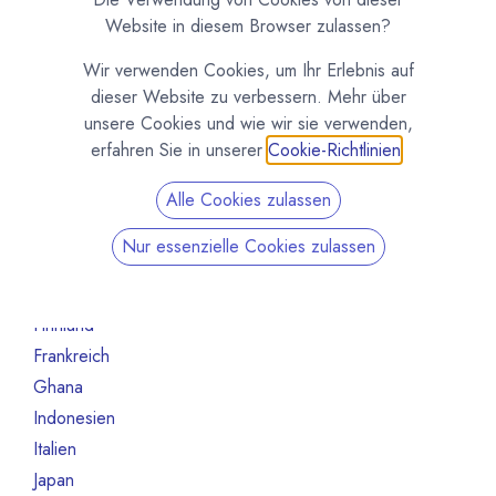
Nicht mehr aktiv
3
Website in diesem Browser zulassen?
Nach Land filtern
Wir verwenden Cookies, um Ihr Erlebnis auf
dieser Website zu verbessern. Mehr über
Alle Länder
70
unsere Cookies und wie wir sie verwenden,
Australien
1
erfahren Sie in unserer
Cookie-Richtlinien
.
Belgien
7
Alle Cookies zulassen
Brasilien
2
China
1
Nur essenzielle Cookies zulassen
Deutschland
12
Elfeinbeinküste
2
Finnland
1
Frankreich
8
Ghana
3
Indonesien
1
Italien
4
Japan
1