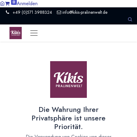
0
Anmelden
+49 (0)571 3988324
info@kikis-pralinenwelt.de
Suche nach lokalem Anbieter?
Einen Vertriebspartner kontaktieren
Nach Level filtern
Alle Kategorien
59
Hersteller Schokolade
43
Die Wahrung Ihrer
Händler Schokolade
8
Privatsphäre ist unsere
Museum / Erlebniswelt
1
Priorität.
Organisation
2
Roh- und Halbfabrikate
2
Die Verwendung von Cookies von dieser