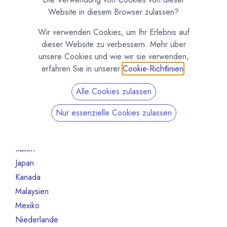
Australien
1
Website in diesem Browser zulassen?
Belgien
7
Wir verwenden Cookies, um Ihr Erlebnis auf
Brasilien
2
dieser Website zu verbessern. Mehr über
China
1
unsere Cookies und wie wir sie verwenden,
Deutschland
12
erfahren Sie in unserer
Cookie-Richtlinien
.
Elfeinbeinküste
2
Alle Cookies zulassen
Finnland
1
Frankreich
8
Nur essenzielle Cookies zulassen
Ghana
3
Indonesien
1
Italien
4
Japan
1
Kanada
1
Malaysien
2
Mexiko
1
Niederlande
1