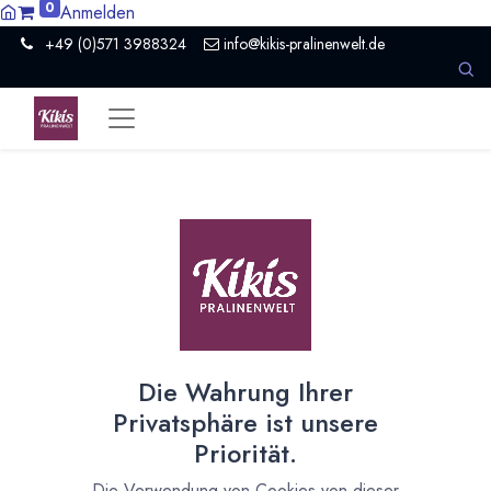
0
Anmelden
+49 (0)571 3988324
info@kikis-pralinenwelt.de
Suche nach lokalem Anbieter?
Einen Vertriebspartner kontaktieren
Nach Level filtern
Alle Kategorien
3
Hersteller Schokolade
2
Die Wahrung Ihrer
Organisation
1
Privatsphäre ist unsere
Nach Land filtern
Priorität.
Alle Länder
70
Die Verwendung von Cookies von dieser