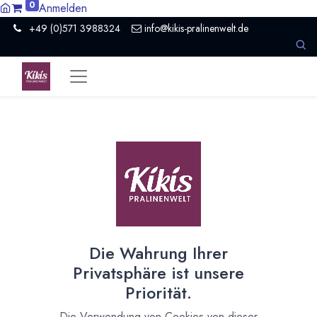
0
Anmelden
+49 (0)571 3988324
info@kikis-pralinenwelt.de
Suche nach lokalem Anbieter?
Einen Vertriebspartner kontaktieren
Nach Level filtern
Alle Kategorien
1386
Hersteller Schokolade
911
Die Wahrung Ihrer
Händler Schokolade
94
Privatsphäre ist unsere
Schule
10
Priorität.
Museum / Erlebniswelt
21
Presse / Medien
10
Die Verwendung von Cookies von dieser