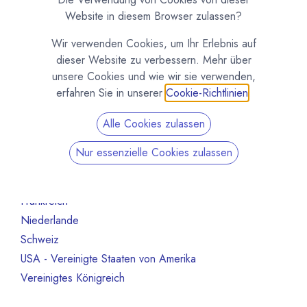
Organisation
70
Website in diesem Browser zulassen?
Schokoladeformen
14
Wir verwenden Cookies, um Ihr Erlebnis auf
Maschinen und Ausrüstung
47
dieser Website zu verbessern. Mehr über
Roh- und Halbfabrikate
66
unsere Cookies und wie wir sie verwenden,
Andere
13
erfahren Sie in unserer
Cookie-Richtlinien
.
Nicht mehr aktiv
130
Alle Cookies zulassen
Nach Land filtern
Nur essenzielle Cookies zulassen
Alle Länder
10
Deutschland
3
Frankreich
2
Niederlande
1
Schweiz
1
USA - Vereinigte Staaten von Amerika
1
Vereinigtes Königreich
2