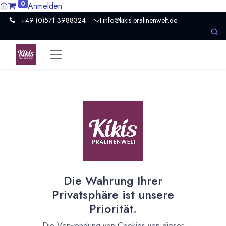
0
Anmelden
+49 (0)571 3988324
info@kikis-pralinenwelt.de
Suche nach lokalem Anbieter?
Einen Vertriebspartner kontaktieren
Nach Level filtern
Alle Kategorien
160
Hersteller Schokolade
127
Die Wahrung Ihrer
Museum / Erlebniswelt
2
Privatsphäre ist unsere
Presse / Medien
1
Priorität.
Organisation
5
Schokoladeformen
2
Die Verwendung von Cookies von dieser