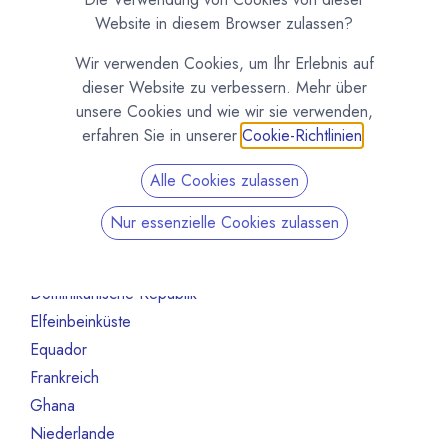
Maschinen und Ausrüstung
1
Website in diesem Browser zulassen?
Roh- und Halbfabrikate
5
Wir verwenden Cookies, um Ihr Erlebnis auf
Andere
1
dieser Website zu verbessern. Mehr über
Nicht mehr aktiv
16
unsere Cookies und wie wir sie verwenden,
erfahren Sie in unserer
Cookie-Richtlinien
.
Nach Land filtern
Alle Cookies zulassen
Alle Länder
66
Australien
1
Nur essenzielle Cookies zulassen
Belgien
6
Deutschland
26
Dominikanische Republik
2
Elfeinbeinküste
1
Equador
4
Frankreich
1
Ghana
1
Niederlande
6