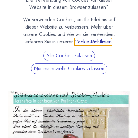
Website in diesem Browser zulassen?
Ein kleiner Überblick, was die Presse über meine
Wir verwenden Cookies, um Ihr Erlebnis auf
Pralinen, Schokoladen und mich bislang geschrieben
dieser Website zu verbessern. Mehr über
hat.
unsere Cookies und wie wir sie verwenden,
erfahren Sie in unserer
Cookie-Richtlinien
.
Alle Cookies zulassen
Nur essenzielle Cookies zulassen