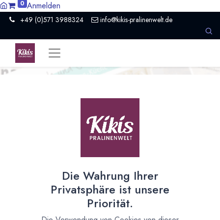
0
Anmelden
+49 (0)571 3988324
info@kikis-pralinenwelt.de
Kiki's
Pralinenwelt
Die Wahrung Ihrer
Privatsphäre ist unsere
in der Presse
Priorität.
Die Verwendung von Cookies von dieser