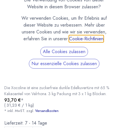
Website in diesem Browser zulassen?
Wir verwenden Cookies, um Ihr Erlebnis auf
dieser Website zu verbessern. Mehr über
unsere Cookies und wie wir sie verwenden,
erfahren Sie in unserer
Cookie-Richtlinien
.
Alle Cookies zulassen
Nur essenzielle Cookies zulassen
Xocoline 65 % zuckerfreie Kuvertüre von
Valrhona 3kg
(0 Rezension)
Die Xocoline ist eine zuckerfreie dunkle Edelkuvertüre mit 65 %
Kakaoanteil von Valrhona. 3 kg Packung mit 3 x 1 kg Blöcken.
93,70
€
*
(
31,23
€
/
1
kg
)
Xocoline 65 % zuckerfreie Kuvertüre von Valrhona 3kg
* inkl. MwST. zzgl.
* inkl. MwST. zzgl.
Versandkosten
Lieferzeit: 7 - 14 Tage