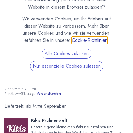
Website in diesem Browser zulassen?
Wir verwenden Cookies, um Ihr Erlebnis auf
dieser Website zu verbessern. Mehr über
unsere Cookies und wie wir sie verwenden,
erfahren Sie in unserer
Cookie-Richtlinien
.
Alle Cookies zulassen
Kiki's Kaffee Trüffel Pralinen 150g
Nur essenzielle Cookies zulassen
(0 Rezension)
Herrliche Verbindung aus Kaffee und Vollmilch-Schokolade.
17,85
€
*
(
119,00
€
/
1
kg
)
* inkl. MwST. zzgl.
Versandkosten
Lieferzeit: ab Mitte September
Kiki's Kaffee Trüffel Pralinen 150g
* inkl. MwST. zzgl.
Kikis Pralinenwelt
Unsere eigene kleine Manufaktur für Pralinen und
Schokoladen in Minden Westfalen. Aus besten Zutaten