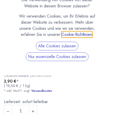
Website in diesem Browser zulassen?
Wir verwenden Cookies, um Ihr Erlebnis auf
dieser Website zu verbessern. Mehr über
unsere Cookies und wie wir sie verwenden,
erfahren Sie in unserer
Cookie-Richtlinien
.
Alle Cookies zulassen
Kiki's Bio Fruchtbärchen 200g
Nur essenzielle Cookies zulassen
(0 Rezension)
Für Geschmack und Farbe der Bio Fruchtbärchen werden
ausschließlich natürliche Pflanzen- und Fruchtextrakte verwendet. Unsere
Ökokontrollstelle: DE-ÖKO-006
3,90
€
*
(
19,50
€
/
1
kg
)
* inkl. MwST. zzgl.
Versandkosten
Kiki's Bio Fruchtbärchen 200g
* inkl. MwST. zzgl.
Lieferzeit: sofort lieferbar