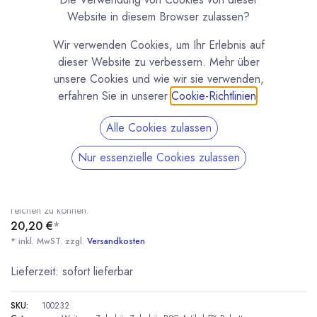
Website in diesem Browser zulassen?
Wir verwenden Cookies, um Ihr Erlebnis auf
dieser Website zu verbessern. Mehr über
unsere Cookies und wie wir sie verwenden,
erfahren Sie in unserer
Cookie-Richtlinien
.
Alle Cookies zulassen
Pralinenzange - Konfektzange
Nur essenzielle Cookies zulassen
(0 Rezension)
Feine Pralinen- und Konfektzange um Pralinen und Konfekt nicht mit
den Händen verpacken zu müssen, oder um Konfekt an der Kaffeetafel
reichen zu können.
20,20
€
*
* inkl. MwST. zzgl.
Versandkosten
Pralinenzange - Konfektzange
* inkl. MwST. zzgl.
Lieferzeit: sofort lieferbar
SKU:
100232