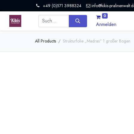
+49 (0)571 3988324
info@kikis-pralinenwelt.d
0
Anmelden
All Products
Strukturfolie „Madras“ 1 großer Bogen