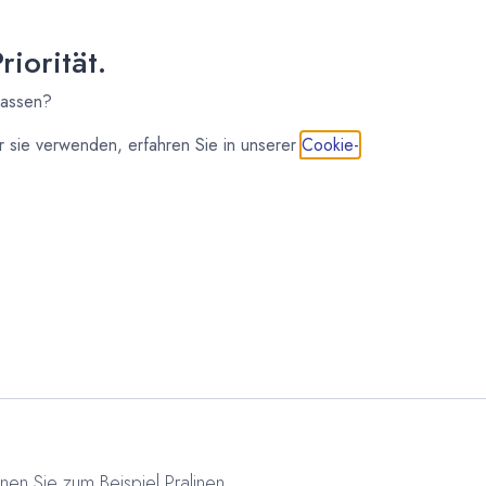
iorität.
lassen?
IN DEN WARENKORB
 sie verwenden, erfahren Sie in unserer
Cookie-
ukturfolien
B2C Artikel 5% Rabatt
nen Sie zum Beispiel Pralinen