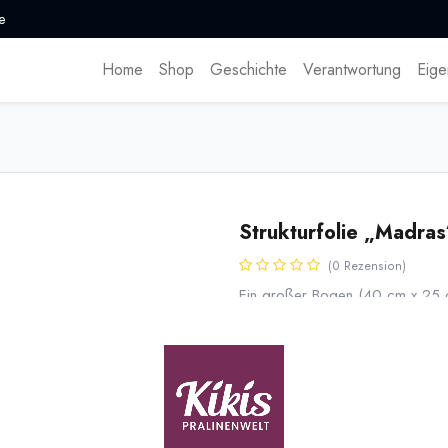
e
Home
Shop
Geschichte
Verantwortung
Eige
Strukturfolie „Madra
(0 Rezension)
Ein großer Bogen (40 cm x 25 cm
1,38
€
*
* inkl. MwST. zzgl.
Versandk
Lieferzeit: sofort lieferbar