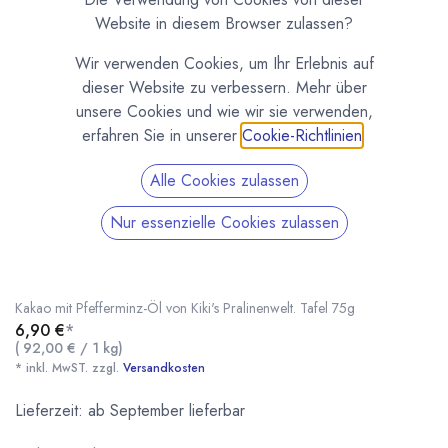
Website in diesem Browser zulassen?
Wir verwenden Cookies, um Ihr Erlebnis auf
dieser Website zu verbessern. Mehr über
unsere Cookies und wie wir sie verwenden,
erfahren Sie in unserer
Cookie-Richtlinien
.
Alle Cookies zulassen
Nur essenzielle Cookies zulassen
Kiki's Edelbitter Schokolade mit Pfefferminze
(0 Rezension)
Eine handgeschöpfte Grand Cru Zartbitter Schokolade aus Venezuela
Kakao mit Pfefferminz-Öl von Kiki's Pralinenwelt. Tafel 75g
6,90
€
*
(
92,00
€
/
1
kg
)
* inkl. MwST. zzgl.
Versandkosten
Kiki's Edelbitter Schokolade mit Pfefferminze
* inkl. MwST. zzgl.
Lieferzeit: ab September lieferbar