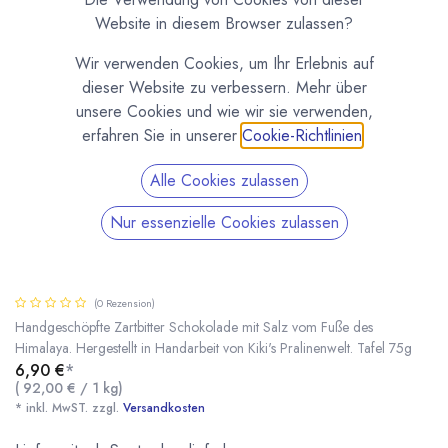
Website in diesem Browser zulassen?
Wir verwenden Cookies, um Ihr Erlebnis auf
dieser Website zu verbessern. Mehr über
unsere Cookies und wie wir sie verwenden,
erfahren Sie in unserer
Cookie-Richtlinien
.
Alle Cookies zulassen
Nur essenzielle Cookies zulassen
Kiki's Edelbitter Schokolade mit Salz vom Fuße
des Himalaya
(0 Rezension)
Handgeschöpfte Zartbitter Schokolade mit Salz vom Fuße des
Himalaya. Hergestellt in Handarbeit von Kiki's Pralinenwelt. Tafel 75g
6,90
€
*
Kiki's Edelbitter Schokolade mit Salz vom Fuße des Himalaya
* inkl. MwST. zzgl.
(
92,00
€
/
1
kg
)
* inkl. MwST. zzgl.
Versandkosten