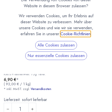
Website in diesem Browser zulassen?
Wir verwenden Cookies, um Ihr Erlebnis auf
dieser Website zu verbessern. Mehr über
unsere Cookies und wie wir sie verwenden,
erfahren Sie in unserer
Cookie-Richtlinien
.
Alle Cookies zulassen
Nur essenzielle Cookies zulassen
Kiki's Edelbitter Schokolade mit Chili
(0 Rezension)
Eine handgeschöpfte Grand Cru Zartbitter Schokolade mit Chili von
Kiki's Pralinenwelt. 75g Tafel.
6,90
€
*
(
92,00
€
/
1
kg
)
* inkl. MwST. zzgl.
Versandkosten
Kiki's Edelbitter Schokolade mit Chili
* inkl. MwST. zzgl.
Lieferzeit: sofort lieferbar