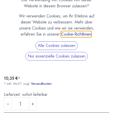
Website in diesem Browser zulassen?
Wir verwenden Cookies, um Ihr Erlebnis auf
dieser Website zu verbessern. Mehr über
unsere Cookies und wie wir sie verwenden,
erfahren Sie in unserer
Cookie-Richtlinien
.
Alle Cookies zulassen
Pralinengabel Spirale erhöht
Nur essenzielle Cookies zulassen
(0 Rezension)
Pralinengabel (Trempiergabel) Spirale erhöht. Ideal zum Tunken und
Überziehen von Trüffeln und Kugeln.
10,35
€
*
* inkl. MwST. zzgl.
Versandkosten
Lieferzeit: sofort lieferbar
Pralinengabel Spirale erhöht
* inkl. MwST. zzgl.