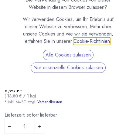
Website in diesem Browser zulassen?
Wir verwenden Cookies, um Ihr Erlebnis auf
dieser Website zu verbessern. Mehr über
unsere Cookies und wie wir sie verwenden,
erfahren Sie in unserer
Cookie-Richtlinien
.
Alle Cookies zulassen
Glukosesirup 45° - 500g
Nur essenzielle Cookies zulassen
(0 Rezension)
Glukosesirup 45° für Pralinenfüllungen. Macht Pralinenfüllungen
weicher und länger haltbar.
6,90
€
*
(
13,80
€
/
1
kg
)
* inkl. MwST. zzgl.
Versandkosten
Lieferzeit: sofort lieferbar
Glukosesirup 45° - 500g
* inkl. MwST. zzgl.