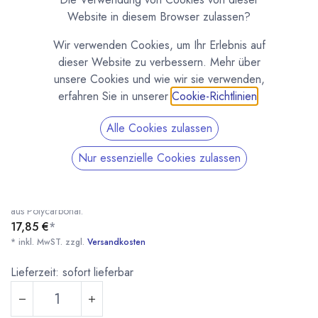
Website in diesem Browser zulassen?
Wir verwenden Cookies, um Ihr Erlebnis auf
dieser Website zu verbessern. Mehr über
unsere Cookies und wie wir sie verwenden,
erfahren Sie in unserer
Cookie-Richtlinien
.
Alle Cookies zulassen
Pralinenform Mund Lippen (1296)
Nur essenzielle Cookies zulassen
(0 Rezension)
Profi Pralinenform für 21 Pralinen in Form von Lippen (bzw. eines
Mundes). Sehr schöne runde kräftige Lippen. Stabile, langlebige Form
aus Polycarbonat.
17,85
€
*
* inkl. MwST. zzgl.
Versandkosten
Pralinenform Mund Lippen (1296)
* inkl. MwST. zzgl.
Lieferzeit: sofort lieferbar