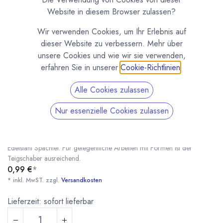
Website in diesem Browser zulassen?
Wir verwenden Cookies, um Ihr Erlebnis auf
dieser Website zu verbessern. Mehr über
unsere Cookies und wie wir sie verwenden,
erfahren Sie in unserer
Cookie-Richtlinien
.
Alle Cookies zulassen
Kunststoff Spachtel / Teigschaber
Nur essenzielle Cookies zulassen
(0 Rezension)
Kunststoff Spachtel / Teigschaber zum Beispiel zum Arbeiten mit
Formen und Schablonen, ist die preiswerte Alternative zu unserem
Edelstahl Spachtel. Für gelegentliche Arbeiten mit Formen ist der
Teigschaber ausreichend.
0,99
€
*
* inkl. MwST. zzgl.
Versandkosten
Kunststoff Spachtel / Teigschaber
* inkl. MwST. zzgl.
Lieferzeit: sofort lieferbar