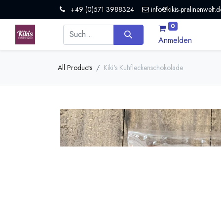
+49 (0)571 3988324
info@kikis-pralinenwelt.d
0
Anmelden
All Products
Kiki's Kuhfleckenschokolade