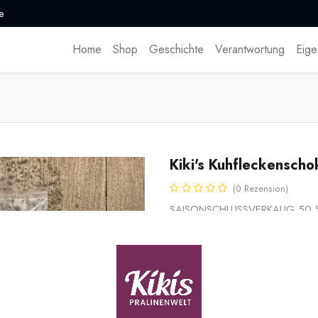
e
Home
Shop
Geschichte
Verantwortung
Eige
Kiki's Kuhfleckensch
(0 Rezension)
SAISONSCHLUSSVERKAUG 50 % RA
„Kuhflecken“ aus Weißer Schok
3,95
€
*
7,90
€
(
79,00
€
/
1
kg
)
50.00 % Rabatt
* inkl. MwST. zzgl.
Versandk