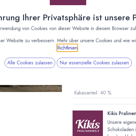
rung Ihrer Privatsphäre ist unsere Pr
Lieferzeit: sofort lieferbar
rwendung von Cookies von dieser Website in diesem Browser zu
ser Website zu verbessern. Mehr über unsere Cookies und wie wir
Richtlinien
.
Alle Cookies zulassen
Nur essenzielle Cookies zulassen
Vergleichen
Kakaoanteil
:
40 %
Kikis Praline
Unsere eigene
Schokoladen 