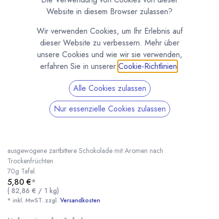
Website in diesem Browser zulassen?
Wir verwenden Cookies, um Ihr Erlebnis auf
dieser Website zu verbessern. Mehr über
unsere Cookies und wie wir sie verwenden,
erfahren Sie in unserer
Cookie-Richtlinien
.
Alle Cookies zulassen
Nur essenzielle Cookies zulassen
Caraibe 66 % - Grand Crus Tafel von Valrhona
(0 Rezension)
Grand Crus Tafel von Valrhona mit 66 % Kakaoanteil. Eine angenehme
ausgewogene zartbittere Schokolade mit Aromen nach
Trockenfrüchten.
70g Tafel.
5,80
€
*
Caraibe 66 % - Grand Crus Tafel von Valrhona
* inkl. MwST. zzgl.
(
82,86
€
/
1
kg
)
* inkl. MwST. zzgl.
Versandkosten