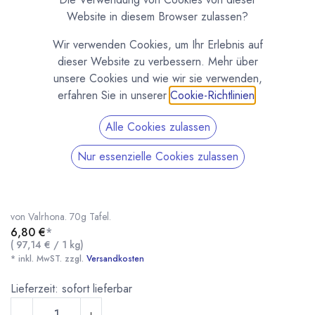
Website in diesem Browser zulassen?
Wir verwenden Cookies, um Ihr Erlebnis auf
dieser Website zu verbessern. Mehr über
unsere Cookies und wie wir sie verwenden,
erfahren Sie in unserer
Cookie-Richtlinien
.
Alle Cookies zulassen
Nur essenzielle Cookies zulassen
Manjari 64 % - Grand Crus Tafel von Valrhona
(0 Rezension)
Fruchtig-säuerliche Grand Cru Schokolade mit Madagaskar-Edelkakao
von Valrhona. 70g Tafel.
6,80
€
*
(
97,14
€
/
1
kg
)
* inkl. MwST. zzgl.
Versandkosten
Manjari 64 % - Grand Crus Tafel von Valrhona
* inkl. MwST. zzgl.
Lieferzeit: sofort lieferbar