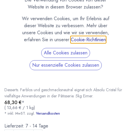
Website in diesem Browser zulassen?
Wir verwenden Cookies, um Ihr Erlebnis auf
dieser Website zu verbessern. Mehr über
unsere Cookies und wie wir sie verwenden,
erfahren Sie in unserer
Cookie-Richtlinien
.
Alle Cookies zulassen
5kg Absolu Cristal Neutraler Überguss
Nur essenzielle Cookies zulassen
Valrhona
(0 Rezension)
Absolu Cristal ist ein neutraler Überguss von Valrhona für Torten und
Desserts. Farblos und geschmacksneutral eignet sich Absolu Cristal für
vielfältige Anwendungen in der Pâtisserie. 5kg Eimer.
68,30
€
*
(
13,66
€
/
1
kg
)
5kg Absolu Cristal Neutraler Überguss Valrhona
* inkl. MwST. zzgl.
* inkl. MwST. zzgl.
Versandkosten
Lieferzeit: 7 - 14 Tage