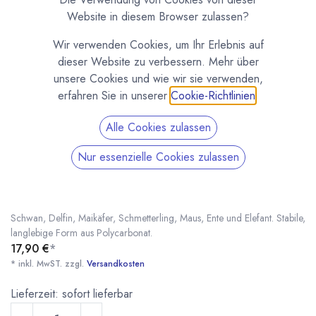
Website in diesem Browser zulassen?
Wir verwenden Cookies, um Ihr Erlebnis auf
dieser Website zu verbessern. Mehr über
unsere Cookies und wie wir sie verwenden,
erfahren Sie in unserer
Cookie-Richtlinien
.
Alle Cookies zulassen
Schokoladenform verschiedene Tiere (1541)
Nur essenzielle Cookies zulassen
(0 Rezension)
Profi Schokoladenform für 20 Schoko-Tiere. Auf der Form sind je 2
Nutzen für 10 verschiedene Schoko-Tiere: Frosch, Schildkröte, Igel,
Schwan, Delfin, Maikäfer, Schmetterling, Maus, Ente und Elefant. Stabile,
langlebige Form aus Polycarbonat.
17,90
€
*
* inkl. MwST. zzgl.
Versandkosten
Schokoladenform verschiedene Tiere (1541)
* inkl. MwST. zzgl.
Lieferzeit: sofort lieferbar