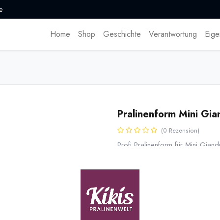
e
Home
Shop
Geschichte
Verantwortung
Eige
Pralinenform Mini Gia
(0 Rezension)
Profi Pralinenform für Mini Giand
italienische Nougatpralinen in der
17,85
€
*
* inkl. MwST. zzgl.
Versandk
Lieferzeit: sofort lieferbar