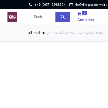
+49 (0)571 3988324
info@kikis-pralinenwelt.d
0
Anmelden
All Products
Pralinenform Mini Giandujotti (CF0410)