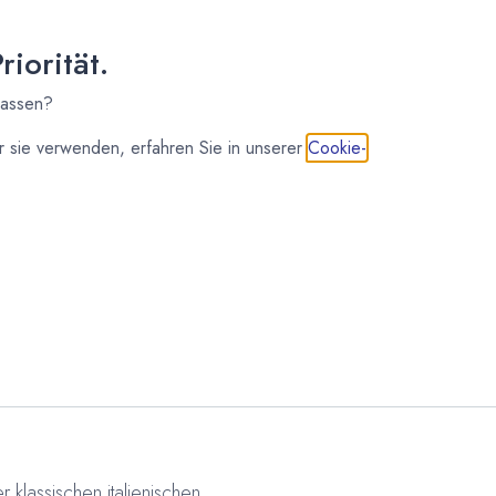
iorität.
lassen?
IN DEN WARENKORB
 sie verwenden, erfahren Sie in unserer
Cookie-
ralinenformen
Pralinen- und Schokoladenformen
klassischen italienischen