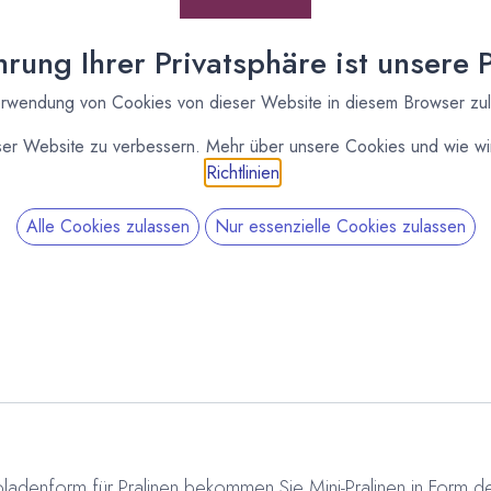
rung Ihrer Privatsphäre ist unsere Pr
rwendung von Cookies von dieser Website in diesem Browser zu
ser Website zu verbessern. Mehr über unsere Cookies und wie wir
Richtlinien
.
Alle Cookies zulassen
Nur essenzielle Cookies zulassen
SKU:
161635
Category:
Pralinenformen
P
ladenform für Pralinen bekommen Sie Mini-Pralinen in Form der 