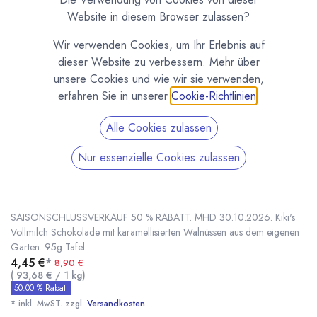
Website in diesem Browser zulassen?
Wir verwenden Cookies, um Ihr Erlebnis auf
dieser Website zu verbessern. Mehr über
unsere Cookies und wie wir sie verwenden,
erfahren Sie in unserer
Cookie-Richtlinien
.
Alle Cookies zulassen
Nur essenzielle Cookies zulassen
Kiki's Vollmilch Schokolade mit karamellisierten
Walnüssen
(0 Rezension)
SAISONSCHLUSSVERKAUF 50 % RABATT. MHD 30.10.2026. Kiki's
Vollmilch Schokolade mit karamellisierten Walnüssen aus dem eigenen
Garten. 95g Tafel.
4,45
€
*
8,90
€
Kiki's Vollmilch Schokolade mit karamellisierten Walnüssen
50.00 % OFF
* inkl. MwST. zzgl.
(
93,68
€
/
1
kg
)
50.00 % Rabatt
* inkl. MwST. zzgl.
Versandkosten