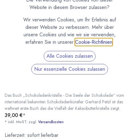
Website in diesem Browser zulassen?
Wir verwenden Cookies, um Ihr Erlebnis auf
dieser Website zu verbessern. Mehr über
unsere Cookies und wie wir sie verwenden,
erfahren Sie in unserer
Cookie-Richtlinien
.
Alle Cookies zulassen
Nur essenzielle Cookies zulassen
Schokoladenkristalle - Chocolate Crystals von
Gerhard Petzl
(0 Rezension)
Das Buch „Schokoladenkristalle - Die Seele der Schokolade“ vom
international bekannten Schokoladenkünstler Gerhard Petzl ist das
weltweit erste Buch das die Vielfalt der Kakaobutterkristalle zeigt.
39,00
€
*
Schokoladenkristalle - Chocolate Crystals von Gerhard Petzl
* inkl. MwST. zzgl.
* inkl. MwST. zzgl.
Versandkosten
Lieferzeit: sofort lieferbar