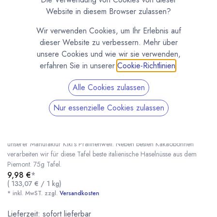
Website in diesem Browser zulassen?
Wir verwenden Cookies, um Ihr Erlebnis auf
dieser Website zu verbessern. Mehr über
unsere Cookies und wie wir sie verwenden,
erfahren Sie in unserer
Cookie-Richtlinien
.
Alle Cookies zulassen
Kiki's Dunkles Nougat - Bean to Bar
Nur essenzielle Cookies zulassen
(0 Rezension)
Von der Kakaobohne bis zur Tafel (Bean to Bar) entsteht diese
Schokolade in einer Kleinstproduktion von wenigen Kilogramm in
unserer Manufaktur Kiki's Pralinenwelt. Neben besten Kakaobohnen
verarbeiten wir für diese Tafel beste italienische Haselnüsse aus dem
Piemont. 75g Tafel.
9,98
€
*
Kiki's Dunkles Nougat - Bean to Bar
* inkl. MwST. zzgl.
(
133,07
€
/
1
kg
)
* inkl. MwST. zzgl.
Versandkosten
Lieferzeit: sofort lieferbar