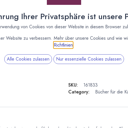
* inkl. MwST. zzgl.
Versandk
rung Ihrer Privatsphäre ist unsere Pr
Lieferzeit: sofort lieferbar
rwendung von Cookies von dieser Website in diesem Browser zu
ser Website zu verbessern. Mehr über unsere Cookies und wie wir
Richtlinien
.
Alle Cookies zulassen
Nur essenzielle Cookies zulassen
SKU:
161833
Category:
Bücher für die 