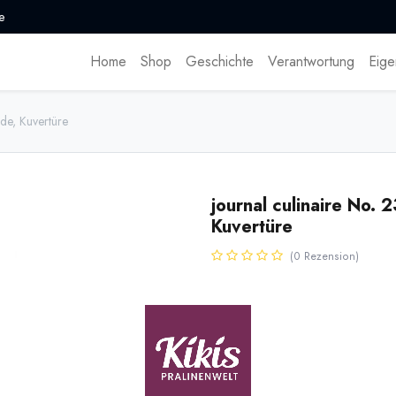
e
Home
Shop
Geschichte
Verantwortung
Eige
de, Kuvertüre
journal culinaire No.
Kuvertüre
(0 Rezension)
Das mit dem World Cookbook Aw
Ausgabe Nummer 23 dem Thema
Bekannte und renommierte Experte
Chocolatiers wie Georg Bernardin
15,90
€
*