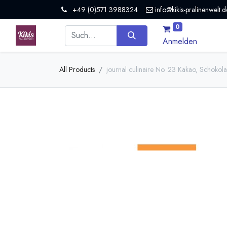
+49 (0)571 3988324
info@kikis-pralinenwelt.d
0
Anmelden
All Products
journal culinaire No. 23 Kakao, Schokola