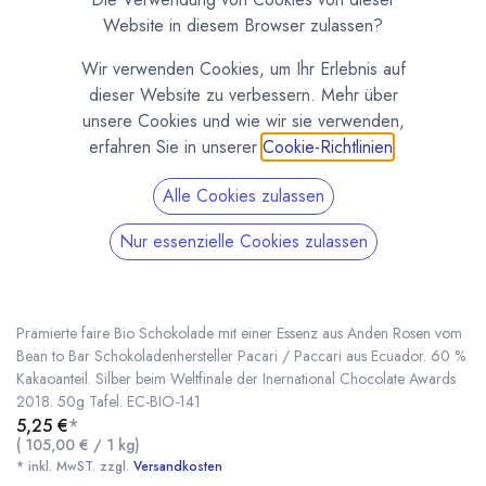
Website in diesem Browser zulassen?
Wir verwenden Cookies, um Ihr Erlebnis auf
dieser Website zu verbessern. Mehr über
unsere Cookies und wie wir sie verwenden,
erfahren Sie in unserer
Cookie-Richtlinien
.
Alle Cookies zulassen
Nur essenzielle Cookies zulassen
Bio Schokolade Paccari mit Anden Rose, 60%
Kakao
(0 Rezension)
Prämierte faire Bio Schokolade mit einer Essenz aus Anden Rosen vom
Bean to Bar Schokoladenhersteller Pacari / Paccari aus Ecuador. 60 %
Kakaoanteil. Silber beim Weltfinale der Inernational Chocolate Awards
2018. 50g Tafel. EC-BIO-141
Bio Schokolade Paccari mit Anden Rose, 60% Kakao
* inkl. MwST. zzgl.
5,25
€
*
(
105,00
€
/
1
kg
)
* inkl. MwST. zzgl.
Versandkosten