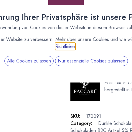
(
105,00
€
/
1
kg
)
* inkl. MwST. zzgl.
Versandk
rung Ihrer Privatsphäre ist unsere Pr
rwendung von Cookies von dieser Website in diesem Browser zu
Lieferzeit: ab Mitte September
Vergleichen
ser Website zu verbessern. Mehr über unsere Cookies und wie wir
Richtlinien
.
Kakaoanteil
:
72 %
Alle Cookies zulassen
Nur essenzielle Cookies zulassen
Paccari
Premium Bio 
hergestellt in
SKU:
170091
Category:
Dunkle Schokol
Schokoladen
B2C Artikel 5% R