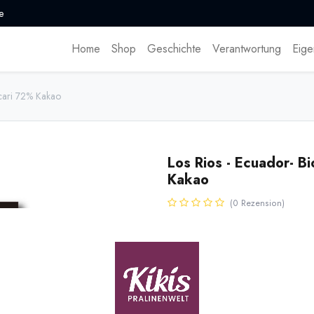
e
Home
Shop
Geschichte
Verantwortung
Eige
cari 72% Kakao
Los Rios - Ecuador- 
Kakao
(0 Rezension)
Dunkle Bean to Bar Bio Schokola
Arriba Nacional Edelkakao aus L
Medaille bei den International C
Vegan. 50g Tafel.
5,25
€
*