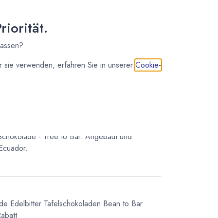
osten
iorität.
lassen?
 sie verwenden, erfahren Sie in unserer
Cookie-
Schokolade - Tree to Bar. Angebaut und
 Ecuador.
ade
Edelbitter Tafelschokoladen
Bean to Bar
abatt