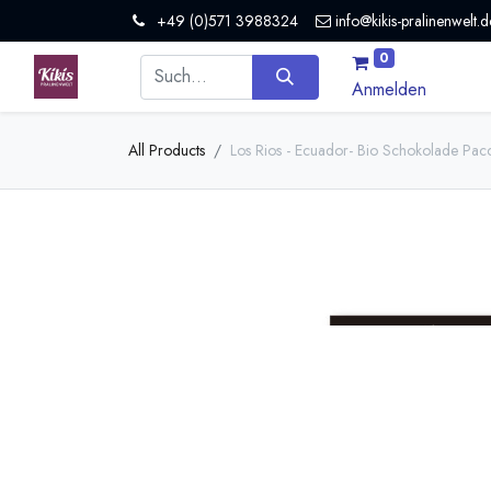
+49 (0)571 3988324
info@kikis-pralinenwelt.d
0
Anmelden
All Products
Los Rios - Ecuador- Bio Schokolade Pac