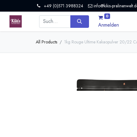
+49 (0)571 3988324
info@kikis-pralinenwelt.d
0
Anmelden
All Products
1kg Rouge Ultime Kakaopulver 20/22 Ca