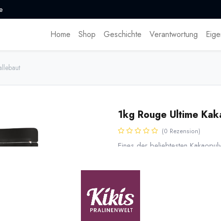
e
Home
Shop
Geschichte
Verantwortung
Eige
llebaut
1kg Rouge Ultime Kak
(0 Rezension)
Eines der beliebtesten Kakaopulv
Rouge Ultime ist ein intensive ro
entölt, 20-22 % Fett. Seit 2026
Barrry und Van Houten . 1kg Beut
19,99
€
*
(
19,99
€
/
1
kg
)