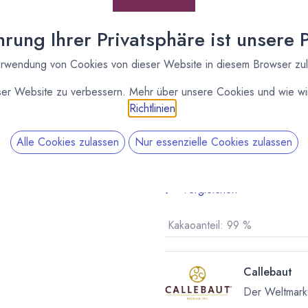
* inkl. MwST. zzgl.
Versandk
rung Ihrer Privatsphäre ist unsere Pr
Lieferzeit: sofort lieferbar
rwendung von Cookies von dieser Website in diesem Browser zu
ser Website zu verbessern. Mehr über unsere Cookies und wie wir
Richtlinien
.
Alle Cookies zulassen
Nur essenzielle Cookies zulassen
Vergleichen
Kakaoanteil
:
99 %
Callebaut
Der Weltmarkt