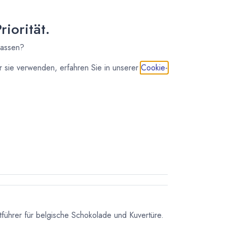
osten
iorität.
lassen?
 sie verwenden, erfahren Sie in unserer
Cookie-
IN DEN WARENKORB
führer für belgische Schokolade und Kuvertüre.