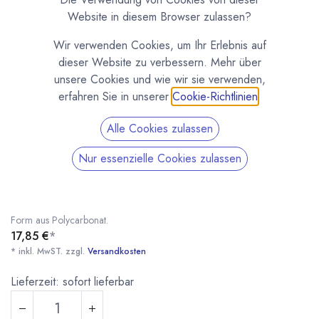
Website in diesem Browser zulassen?
Wir verwenden Cookies, um Ihr Erlebnis auf
dieser Website zu verbessern. Mehr über
unsere Cookies und wie wir sie verwenden,
erfahren Sie in unserer
Cookie-Richtlinien
.
Alle Cookies zulassen
Tafelform „Happy Birthday“ (12010CW)
Nur essenzielle Cookies zulassen
(0 Rezension)
Schokoladenform für kleine Tafeln mit der Aufschrift „Happy Birthday“.
4 Tafeln pro Form. Gewicht pro Tafel 45 Gramm. Stabile, langlebige
Form aus Polycarbonat.
17,85
€
*
* inkl. MwST. zzgl.
Versandkosten
Tafelform „Happy Birthday“ (12010CW)
* inkl. MwST. zzgl.
Lieferzeit: sofort lieferbar