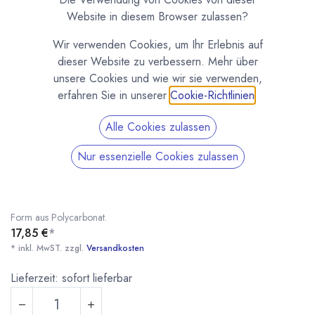
Website in diesem Browser zulassen?
Wir verwenden Cookies, um Ihr Erlebnis auf
dieser Website zu verbessern. Mehr über
unsere Cookies und wie wir sie verwenden,
erfahren Sie in unserer
Cookie-Richtlinien
.
Alle Cookies zulassen
Tafelform „Best Mum Ever“ (12055CW)
Nur essenzielle Cookies zulassen
(0 Rezension)
Schokoladenform für kleine Tafeln mit der Aufschrift „Best Mum Ever“.
4 Tafeln pro Form. Gewicht pro Tafel 45 Gramm. Stabile, langlebige
Form aus Polycarbonat.
17,85
€
*
* inkl. MwST. zzgl.
Versandkosten
Tafelform „Best Mum Ever“ (12055CW)
* inkl. MwST. zzgl.
Lieferzeit: sofort lieferbar