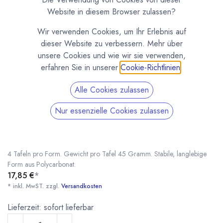
Website in diesem Browser zulassen?
Wir verwenden Cookies, um Ihr Erlebnis auf
dieser Website zu verbessern. Mehr über
unsere Cookies und wie wir sie verwenden,
erfahren Sie in unserer
Cookie-Richtlinien
.
Alle Cookies zulassen
Nur essenzielle Cookies zulassen
Tafelform „Best Mum Ever“ (12055CW)
(0 Rezension)
Schokoladenform für kleine Tafeln mit der Aufschrift „Best Mum Ever“.
4 Tafeln pro Form. Gewicht pro Tafel 45 Gramm. Stabile, langlebige
Form aus Polycarbonat.
17,85
€
*
* inkl. MwST. zzgl.
Versandkosten
Tafelform „Best Mum Ever“ (12055CW)
* inkl. MwST. zzgl.
Lieferzeit: sofort lieferbar