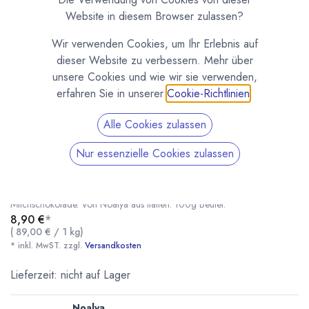
Website in diesem Browser zulassen?
Wir verwenden Cookies, um Ihr Erlebnis auf
dieser Website zu verbessern. Mehr über
unsere Cookies und wie wir sie verwenden,
erfahren Sie in unserer
Cookie-Richtlinien
.
Alle Cookies zulassen
Nur essenzielle Cookies zulassen
Haselnuss Dragées Noalya 100g
(0 Rezension)
Feine Dragées mit einem Kern aus Haselnuss-Praliné umhüllt von
Milchschokolade. Von Noalya aus Italien. 100g Beutel.
8,90
€
*
(
89,00
€
/
1
kg
)
* inkl. MwST. zzgl.
Versandkosten
Haselnuss Dragées Noalya 100g
* inkl. MwST. zzgl.
Lieferzeit: nicht auf Lager
Noalya