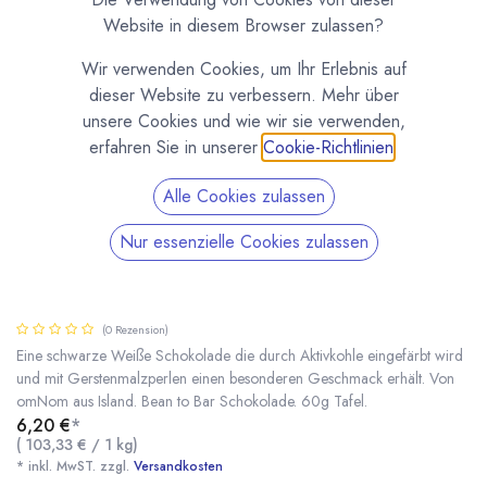
Website in diesem Browser zulassen?
Wir verwenden Cookies, um Ihr Erlebnis auf
dieser Website zu verbessern. Mehr über
unsere Cookies und wie wir sie verwenden,
erfahren Sie in unserer
Cookie-Richtlinien
.
Alle Cookies zulassen
Nur essenzielle Cookies zulassen
Weiße Schokolade & Schwarzgebrannte
Gerste, Tafel, omNom
(0 Rezension)
Eine schwarze Weiße Schokolade die durch Aktivkohle eingefärbt wird
und mit Gerstenmalzperlen einen besonderen Geschmack erhält. Von
omNom aus Island. Bean to Bar Schokolade. 60g Tafel.
Weiße Schokolade & Schwarzgebrannte Gerste, Tafel, omNom
* inkl. MwST. zzgl.
6,20
€
*
(
103,33
€
/
1
kg
)
* inkl. MwST. zzgl.
Versandkosten