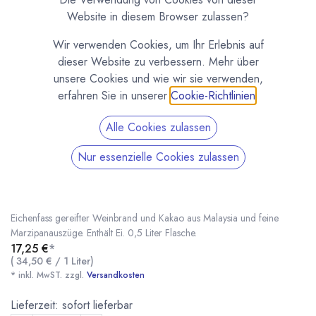
Website in diesem Browser zulassen?
Wir verwenden Cookies, um Ihr Erlebnis auf
dieser Website zu verbessern. Mehr über
unsere Cookies und wie wir sie verwenden,
erfahren Sie in unserer
Cookie-Richtlinien
.
Alle Cookies zulassen
YABAGO MARZIPAN - Schokoladenlikör 0,5l
Nur essenzielle Cookies zulassen
(0 Rezension)
Yabago Marzipan ist ein samtig-cremiger Schokoladenlikör mit
Marzipan von Yabago. Ausschließlich mit natürlichen Zutaten, wie im
Eichenfass gereifter Weinbrand und Kakao aus Malaysia und feine
Marzipanauszüge. Enthält Ei. 0,5 Liter Flasche.
17,25
€
*
(
34,50
€
/
1
Liter
)
YABAGO MARZIPAN - Schokoladenlikör 0,5l
* inkl. MwST. zzgl.
* inkl. MwST. zzgl.
Versandkosten
Lieferzeit: sofort lieferbar