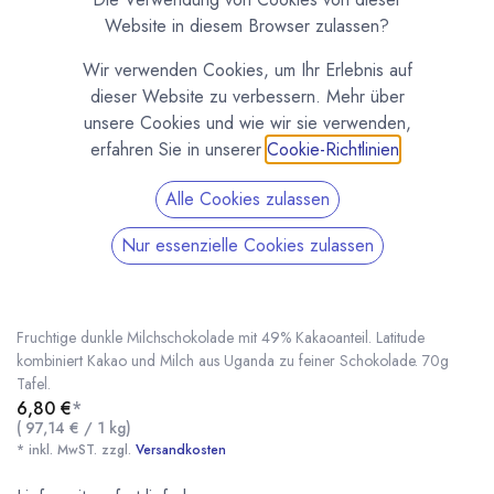
Website in diesem Browser zulassen?
Wir verwenden Cookies, um Ihr Erlebnis auf
dieser Website zu verbessern. Mehr über
unsere Cookies und wie wir sie verwenden,
erfahren Sie in unserer
Cookie-Richtlinien
.
Alle Cookies zulassen
Nur essenzielle Cookies zulassen
Dunkle Milchschokolade 49% Tafel von
Latitude
(0 Rezension)
Fruchtige dunkle Milchschokolade mit 49% Kakaoanteil. Latitude
kombiniert Kakao und Milch aus Uganda zu feiner Schokolade. 70g
Tafel.
6,80
€
*
Dunkle Milchschokolade 49% Tafel von Latitude
* inkl. MwST. zzgl.
(
97,14
€
/
1
kg
)
* inkl. MwST. zzgl.
Versandkosten