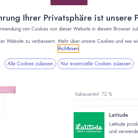
rung Ihrer Privatsphäre ist unsere Pr
Lieferzeit: sofort lieferbar
rwendung von Cookies von dieser Website in diesem Browser zu
ser Website zu verbessern. Mehr über unsere Cookies und wie wir
Richtlinien
.
Alle Cookies zulassen
Nur essenzielle Cookies zulassen
Vergleichen
Kakaoanteil
:
72 %
Latitude
Latitude prod
und verwendet