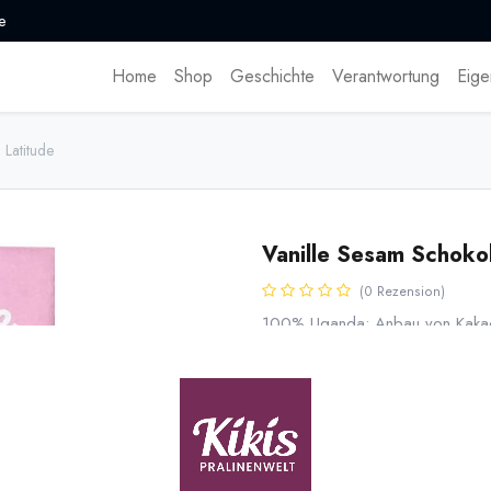
e
Home
Shop
Geschichte
Verantwortung
Eige
 Latitude
Vanille Sesam Schoko
(0 Rezension)
100% Uganda: Anbau von Kakao,
Herstellung der Schokolade, alles
Latitude.
6,80
€
*
(
97,14
€
/
1
kg
)
* inkl. MwST. zzgl.
Versandk