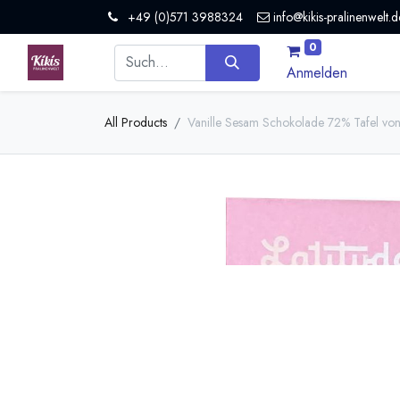
+49 (0)571 3988324
info@kikis-pralinenwelt.d
0
Anmelden
All Products
Vanille Sesam Schokolade 72% Tafel von