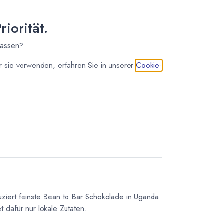
iorität.
lassen?
 sie verwenden, erfahren Sie in unserer
Cookie-
IN DEN WARENKORB
uziert feinste Bean to Bar Schokolade in Uganda
 dafür nur lokale Zutaten.