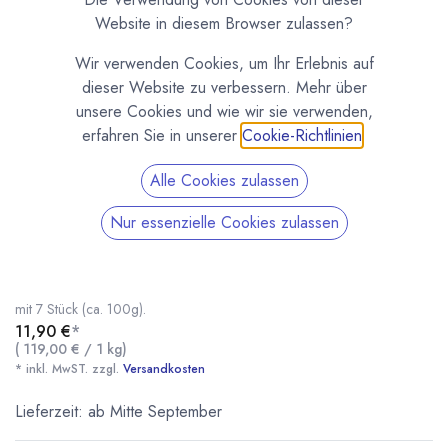
Website in diesem Browser zulassen?
Wir verwenden Cookies, um Ihr Erlebnis auf
dieser Website zu verbessern. Mehr über
unsere Cookies und wie wir sie verwenden,
erfahren Sie in unserer
Cookie-Richtlinien
.
Alle Cookies zulassen
Nougat Stängli 7 Stück Kiki's Pralinenwelt
Nur essenzielle Cookies zulassen
(0 Rezension)
Helles Schweizer Nougat in Zartbitterschokolade mit 66% Kakao und
bestreut mit Hibiskusblütenpulver. Praline von Kiki's Pralinenwelt. Beutel
mit 7 Stück (ca. 100g).
11,90
€
*
(
119,00
€
/
1
kg
)
* inkl. MwST. zzgl.
Versandkosten
Nougat Stängli 7 Stück Kiki's Pralinenwelt
* inkl. MwST. zzgl.
Lieferzeit: ab Mitte September