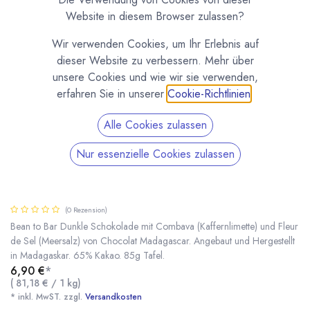
Website in diesem Browser zulassen?
Wir verwenden Cookies, um Ihr Erlebnis auf
dieser Website zu verbessern. Mehr über
unsere Cookies und wie wir sie verwenden,
erfahren Sie in unserer
Cookie-Richtlinien
.
Alle Cookies zulassen
Nur essenzielle Cookies zulassen
Schokolade mit Combava & Meersalz 65%
Kakao - Chocolat Madagascar 85g Tafel
(0 Rezension)
Bean to Bar Dunkle Schokolade mit Combava (Kaffernlimette) und Fleur
de Sel (Meersalz) von Chocolat Madagascar. Angebaut und Hergestellt
in Madagaskar. 65% Kakao. 85g Tafel.
Schokolade mit Combava & Meersalz 65% Kakao - Chocolat Madagascar 85g Tafel
* inkl. MwST. zzgl.
6,90
€
*
(
81,18
€
/
1
kg
)
* inkl. MwST. zzgl.
Versandkosten